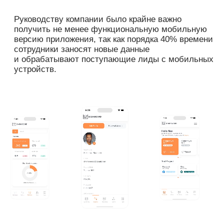
tg
На сайте использован шрифт CHETTY,
спроектированный Анастасией Прогацкой @2025
Политика обработки персональных данных
обсудить задачу
пройти бесплатный аудит